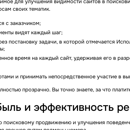
имое для улучшения видимости сайтов в поисковик
осам своих тематик.
я с заказчиком;
иенты видят каждый шаг;
ез постановку задачи, в которой отмечается Испо
ы;
нное время на каждый сайт, удерживая его в раз
отами и принимать непосредственное участие в вы
ностью прозрачно. Вы точно знаете, за что платите
быль и эффективность р
по поисковому продвижению и улучшения поведен
ия звонков путем подмены номера.