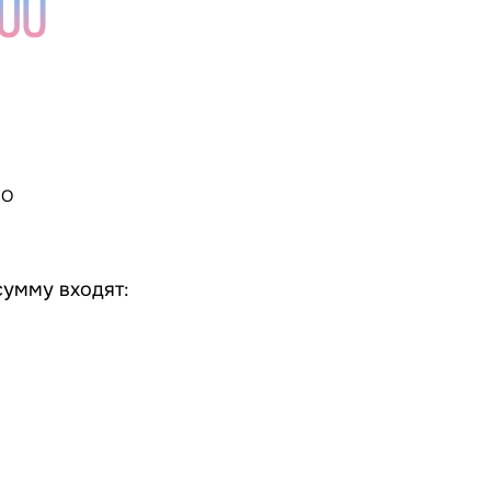
НО
сумму входят: